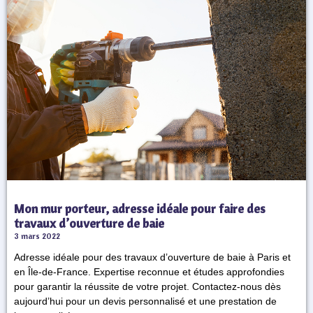
Notre bureau d’études se spécialise dans la manipulation et
la modification des murs.
Avec une équipe expérimentée et dévouée à l’excellence,
nous garantissons des interventions précises et fiables pour
vos besoins structurels. Que ce soit pour des diagnostics,
des ouvertures ou des renforcements de planchers, « Mon
Mur Porteur » est votre partenaire de confiance pour des
solutions sur mesure et durables.
Mon mur porteur, adresse idéale pour faire des
CONTACT
travaux d’ouverture de baie
3 mars 2022
Adresse idéale pour des travaux d’ouverture de baie à Paris et
01 72 42 72 89
en Île-de-France. Expertise reconnue et études approfondies
contact@mon-mur-porteur.fr
pour garantir la réussite de votre projet. Contactez-nous dès
1, rue du 1er Mai – Axe Seine Défense, 92000
aujourd’hui pour un devis personnalisé et une prestation de