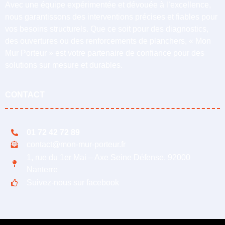
Avec une équipe expérimentée et dévouée à l’excellence,
nous garantissons des interventions précises et fiables pour
vos besoins structurels. Que ce soit pour des diagnostics,
des ouvertures ou des renforcements de planchers, « Mon
Mur Porteur » est votre partenaire de confiance pour des
solutions sur mesure et durables.
CONTACT
01 72 42 72 89
contact@mon-mur-porteur.fr
1, rue du 1er Mai – Axe Seine Défense, 92000
Nanterre
Suivez-nous sur facebook