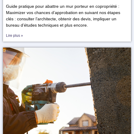
Guide pratique pour abattre un mur porteur en copropriété :
Maximizer vos chances d’approbation en suivant nos étapes
clés : consulter l’architecte, obtenir des devis, impliquer un
bureau d’études techniques et plus encore.
Lire plus »
Notre bureau d’études se spécialise dans la manipulation et
la modification des murs.
Avec une équipe expérimentée et dévouée à l’excellence,
nous garantissons des interventions précises et fiables pour
vos besoins structurels. Que ce soit pour des diagnostics,
des ouvertures ou des renforcements de planchers, « Mon
Mur Porteur » est votre partenaire de confiance pour des